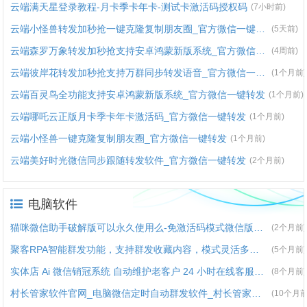
云端满天星登录教程-月卡季卡年卡-测试卡激活码授权码
(7小时前)
云端小怪兽转发加秒抢一键克隆复制朋友圈_官方微信一键转发
(5天前)
云端森罗万象转发加秒抢支持安卓鸿蒙新版系统_官方微信一键转发
(4周前)
云端彼岸花转发加秒抢支持万群同步转发语音_官方微信一键转发
(1个月前)
云端百灵鸟全功能支持安卓鸿蒙新版系统_官方微信一键转发
(1个月前)
云端哪吒云正版月卡季卡年卡激活码_官方微信一键转发
(1个月前)
云端小怪兽一键克隆复制朋友圈_官方微信一键转发
(1个月前)
云端美好时光微信同步跟随转发软件_官方微信一键转发
(2个月前)
电脑软件
猫咪微信助手破解版可以永久使用么-免激活码模式微信版本会低么
(2个月前)
聚客RPA智能群发功能，支持群发收藏内容，模式灵活多样。
(5个月前)
实体店 Ai 微信销冠系统 自动维护老客户 24 小时在线客服解决方案
(8个月前)
村长管家软件官网_电脑微信定时自动群发软件_村长管家微信营销
(10个月前