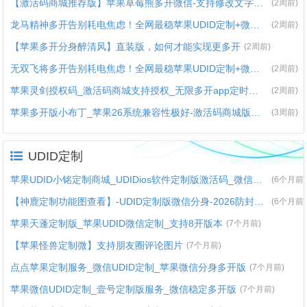
【激活码商城推荐版】苹果草莓熊多开微信-支持修改文字修改内容
(2周前)
龙马精神多开告别耗电焦虑！全网最稳苹果UDID定制+微信分身双开方案来了
(2周前)
【苹果多开分身醉清风】直装版，如何才能实现更多开
(2周前)
无双飞将多开告别耗电焦虑！全网最稳苹果UDID定制+微信分身双开方案来了
(2周前)
苹果灵剑授权码_激活码商城支持授权_无限多开app定时发圈版本
(2周前)
苹果多开版小布丁_苹果26系统兼容性极好-激活码商城版本震撼来袭
(3周前)
UDID定制
苹果UDID小铭定制商城_UDIDios软件定制版激活码_微信多开定制版
(6个月前)
【神鹿定制功能图查看】-UDID定制版微信分身-2026防封版苹果定制V
(6个月前)
苹果天蓬定制版_苹果UDID微信定制_支持8开版本
(7个月前)
【苹果怪兽定制微】支持朋友圈评论图片
(7个月前)
点点苹果定制服务_微信UDID定制_苹果微信分身多开版
(7个月前)
苹果微信UDID定制_壹号定制版服务_微信稳定多开版
(7个月前)