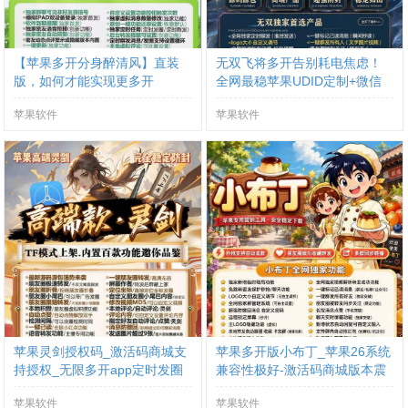
【苹果多开分身醉清风】直装
无双飞将多开告别耗电焦虑！
版，如何才能实现更多开
全网最稳苹果UDID定制+微信
分身双开方案来了
苹果软件
苹果软件
苹果灵剑授权码_激活码商城支
苹果多开版小布丁_苹果26系统
持授权_无限多开app定时发圈
兼容性极好-激活码商城版本震
版本
撼来袭
苹果软件
苹果软件