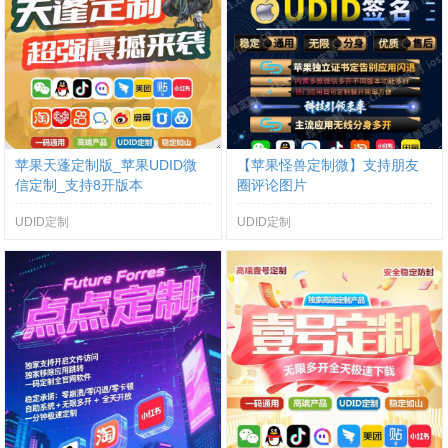
苹果天蓬定制版_苹果UDID微
【苹果怪兽定制微】支持朋友
信定制_支持8开版本
圈评论图片
UDID定制
UDID定制