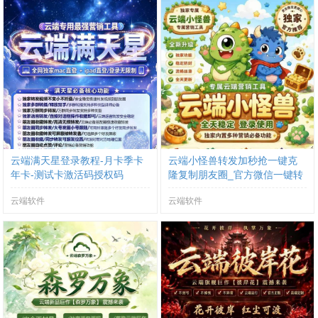
云端满天星登录教程-月卡季卡
云端小怪兽转发加秒抢一键克
年卡-测试卡激活码授权码
隆复制朋友圈_官方微信一键转
发
云端软件
云端软件