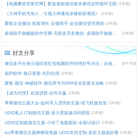
【电脑蘑菇管家官网】配套最新微信版本兼容定时循环无限
(1年前)
《大神手机号加人，引领大神通讯录爆粉新潮流》
(1年前)
聚客企业微信-拓客增长-企微助手-企业微信管理系统
(1年前)
多喵助手旗舰版软件官网-无限多开多微信- 多喵助手旗舰版营销神器
(1年前)
好文分享
微信多开分身云端转发红包电脑软件拒绝封号办法：从操作到环境全流程避坑
(8个月前)
福利软件-每日更新-先到先得
(1年前)
聚客-微宝-神硕软件-微信养号与RPA安全拓客全攻略
(1年前)
【成为代理】欢迎进群-合作共赢
(1年前)
苹果微信主题大全-如何导入漂亮的主题-纸飞机版首发
(1年前)
UDID私人订制微信主题-派大星版激活码授权
(1年前)
UDID定制版微信主题-小布丁兔版新款-全新UI设计
(1年前)
ios苹果微信主题棒棒哒兔版-UDID支持定制-多款主题超好看
(1年前)