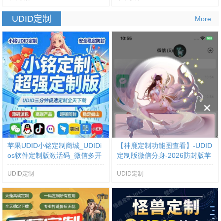
UDID定制
More
苹果UDID小铭定制商城_UDIDi
【神鹿定制功能图查看】-UDID
os软件定制版激活码_微信多开
定制版微信分身-2026防封版苹
定制版
果定制V
UDID定制
UDID定制