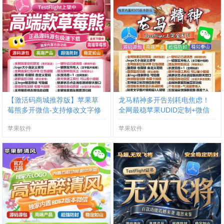
【激活码商城推荐版】苹果草
龙马精神多开告别耗电焦虑！
莓熊多开微信-支持修改文字修
全网最稳苹果UDID定制+微信
改内容
分身双开方案来了
苹果软件
苹果软件