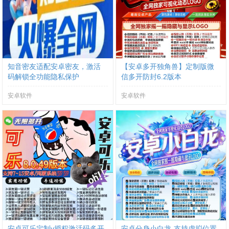
知音密友适配安卓密友，激活
【安卓多开独角兽】定制版微
码解锁全功能隐私保护
信多开防封6.2版本
安卓软件
安卓软件
安卓可乐定制v授权激活码多开
安卓分身小白龙-支持虚拟位置-