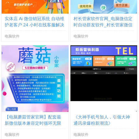
实体店 Ai 微信销冠系统 自动维
村长管家软件官网_电脑微信定
护老客户 24 小时在线客服解决
时自动群发软件_村长管家微信
方案
营销
电脑软件
电脑软件
【电脑蘑菇管家官网】配套最
《大神手机号加人，引领大神
新微信版本兼容定时循环无限
通讯录爆粉新潮流》
电脑软件
电脑软件