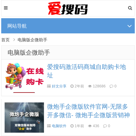
网站导航
首页
电脑版企微助手
电脑版企微助手
爱搜码激活码商城自助购卡地
址
好文分享
2年前
128686
0
微炮手企微版软件官网-无限多
开多微信- 微炮手企微版营销神
器
电脑软件
1年前
436
0