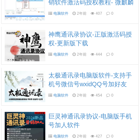
销软件激活码授权教程- 微麒麟
新版下载
电脑软件
2年前
407
0
神鹰通讯录协议-正版激活码授
权-更新版下载
电脑软件
2年前
444
0
太极通讯录电脑版软件-支持手
机号微信号wxidQQ号加好友
电脑软件
2年前
454
0
巨灵神通讯录协议-电脑版手机
号加人软件
电脑软件
2年前
427
0