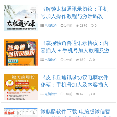
《解锁太极通讯录协议：手机
号加人操作教程与激活码攻
略》
电脑软件
1年前
2876
0
《掌握独角兽通讯录协议：内
容插入 + 手机号加人教程及激
活码》
电脑软件
1年前
660
0
《皮卡丘通讯录协议电脑软件
秘籍：手机号加人及内容插入
教程》
电脑软件
1年前
472
0
微麒麟软件下载-电脑版微信营