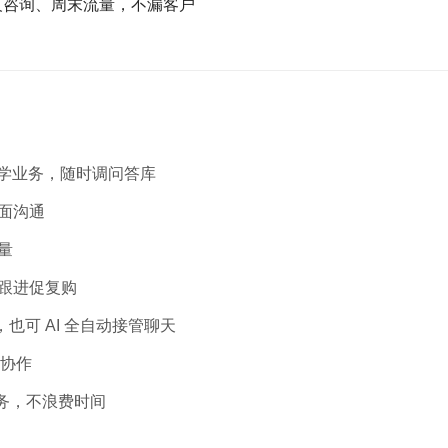
夜咨询、周末流量，不漏客户
识库学业务，随时调问答库
面沟通
量
跟进促复购
也可 AI 全自动接管聊天
工协作
务，不浪费时间