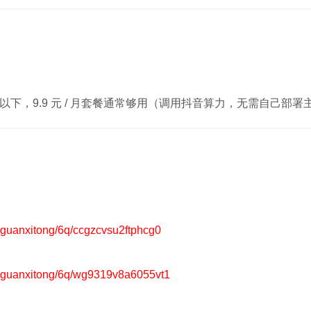
00 人以下，9.9 元 / 月套餐通常够用（调用抖音算力，无需自己部
uanxitong/6q/ccgzcvsu2ftphcg0
guanxitong/6q/wg9319v8a6055vt1