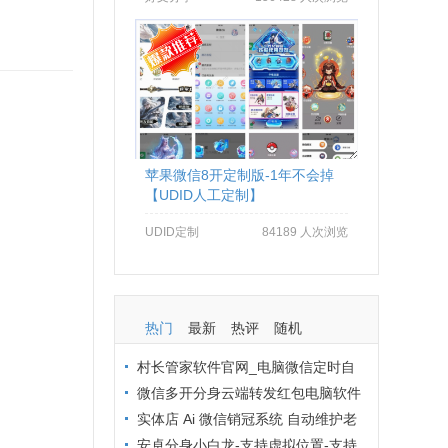
苹果微信8开定制版-1年不会掉
【UDID人工定制】
UDID定制
84189 人次浏览
热门
最新
热评
随机
村长管家软件官网_电脑微信定时自
动群发软件_村长管家微信营销
微信多开分身云端转发红包电脑软件
拒绝封号办法：从操作到环境全流程避
实体店 Ai 微信销冠系统 自动维护老
坑
客户 24 小时在线客服解决方案
安卓分身小白龙-支持虚拟位置-支持