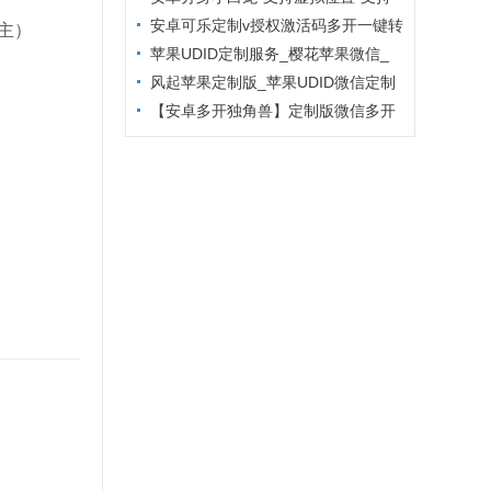
主题更换
安卓可乐定制v授权激活码多开一键转
主）
发
苹果UDID定制服务_樱花苹果微信_
定制多开专属版本
风起苹果定制版_苹果UDID微信定制
_微信分身定制服务
【安卓多开独角兽】定制版微信多开
防封6.2版本