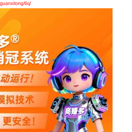
uanxitong/6q/