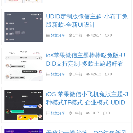
UDID定制版微信主题-小布丁兔
版新款-全新UI设计
好文分享
1年前
42617
0
ios苹果微信主题棒棒哒兔版-U
DID支持定制-多款主题超好看
好文分享
1年前
42612
0
iOS 苹果微信小飞机兔版主题-3
种模式TF模式-企业模式-UDID
定制模式
好文分享
1年前
1017
0