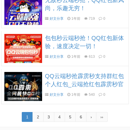
无敌秒云端秒抢，QQ红包新风
尚，乐趣无穷！
好文分享
1年前
719
0
包包秒云端秒抢！QQ红包新体
验，速度决定一切！
好文分享
1年前
613
0
QQ云端秒抢霹雳秒支持群红包
个人红包_云端抢红包霹雳秒官
网
好文分享
1年前
540
0
1
2
3
4
5
6
›
››