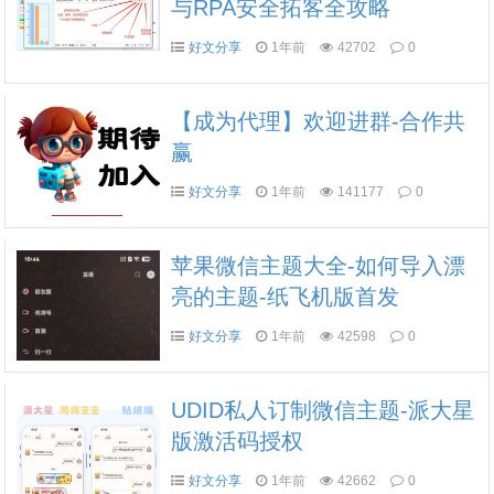
与RPA安全拓客全攻略
好文分享
1年前
42702
0
【成为代理】欢迎进群-合作共
赢
好文分享
1年前
141177
0
苹果微信主题大全-如何导入漂
亮的主题-纸飞机版首发
好文分享
1年前
42598
0
UDID私人订制微信主题-派大星
版激活码授权
好文分享
1年前
42662
0