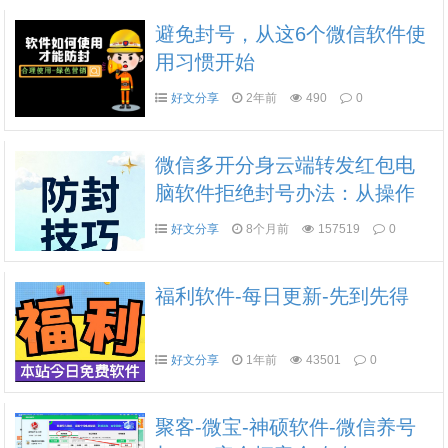
避免封号，从这6个微信软件使
用习惯开始
好文分享
2年前
490
0
微信多开分身云端转发红包电
脑软件拒绝封号办法：从操作
到环境全流程避坑
好文分享
8个月前
157519
0
福利软件-每日更新-先到先得
好文分享
1年前
43501
0
聚客-微宝-神硕软件-微信养号