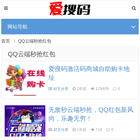
网站导航
首页
QQ云端秒抢红包
QQ云端秒抢红包
爱搜码激活码商城自助购卡地
址
好文分享
2年前
129409
0
无敌秒云端秒抢，QQ红包新风
尚，乐趣无穷！
好文分享
1年前
719
0