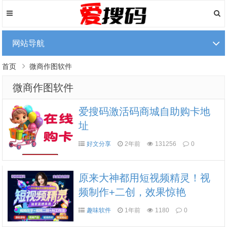
网站导航
首页
微商作图软件
微商作图软件
爱搜码激活码商城自助购卡地
址
好文分享
2年前
131256
0
原来大神都用短视频精灵！视
频制作+二创，效果惊艳
趣味软件
1年前
1180
0