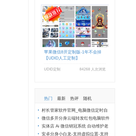
苹果微信8开定制版-1年不会掉
【UDID人工定制】
UDID定制
84268 人次浏览
热门
最新
热评
随机
村长管家软件官网_电脑微信定时自
动群发软件_村长管家微信营销
微信多开分身云端转发红包电脑软件
拒绝封号办法：从操作到环境全流程避
实体店 Ai 微信销冠系统 自动维护老
坑
客户 24 小时在线客服解决方案
安卓分身小白龙-支持虚拟位置-支持