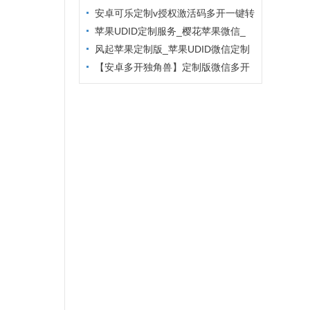
主题更换
安卓可乐定制v授权激活码多开一键转
发
苹果UDID定制服务_樱花苹果微信_
定制多开专属版本
风起苹果定制版_苹果UDID微信定制
_微信分身定制服务
【安卓多开独角兽】定制版微信多开
防封6.2版本