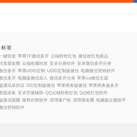
门标签
一键转发
苹果TF微信多开
云端秒抢红包
微信抢红包新品
转发朋友圈
云端收藏转发
安卓分身软件
安卓微信多开分身
微信多开
苹果UDID定制
UDID定制版微信
电脑微信营销软件
微信多开
电脑版微信加人
微信多开分身
苹果ios微信主题
版通讯录协议
DID定制版微信
苹果商务版微信
苹果商务版多开
数据采集
安卓官微辅助
QQ云端秒抢红包
QQ抢红包软件
版微信跟圈
微商作图软件
清理僵尸粉
清理朋友圈
电脑版企微助手
微信营销软件