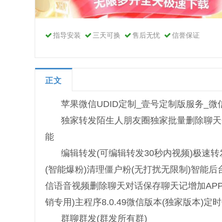
指导安装
三天可换
售后无忧
信誉保证
正文
苹果微信UDID定制_壹号定制版服务_
独家转发陌生人朋友圈独家批量删除聊天
能
编辑转发(可编辑转发30秒内视频)极速转
(智能爆粉)清理僵户粉(无打扰无限制)智能后
信语音视频删除聊天对话保存聊天记增加APP
销专用)主程序8.0.49微信版本(独家版本)定
群聊群发(群发所有群)