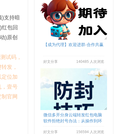
频)支持暗
)红包回
动)原创
【成为代理】欢迎进群-合作共赢
制测试码，
好文分享
140485 人次浏览
键转发，
以定位加
机，壹号
定制官网
微信多开分身云端转发红包电脑
软件拒绝封号办法：从操作到环
境全流程避坑
好文分享
156594 人次浏览