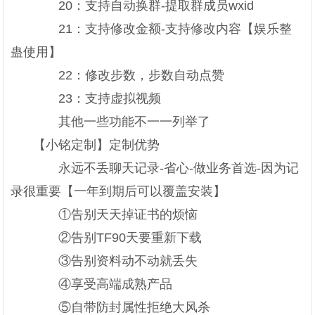
20：支持自动换群-提取群成员wxid
21：支持修改金额-支持修改内容【娱乐整
蛊使用】
22：修改步数，步数自动点赞
23：支持虚拟视频
其他一些功能不一一列举了
【小铭定制】定制优势
永远不丢聊天记录-省心-做业务首选-因为记
录很重要【一年到期后可以覆盖安装】
①告别天天掉证书的烦恼
②告别TF90天要重新下载
③告别资料动不动就丢失
④享受高端成熟产品
⑤自带防封属性拒绝大风杀