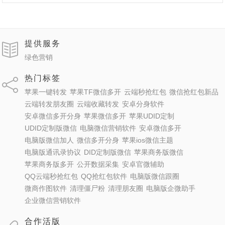
提供服务
绿色营销
热门标签
苹果一键转发
苹果TF微信多开
云端秒抢红包
微信抢红包新品
云端转发朋友圈
云端收藏转发
安卓分身软件
安卓微信多开分身
苹果微信多开
苹果UDID定制
UDID定制版微信
电脑微信营销软件
安卓微信多开
电脑版微信加人
微信多开分身
苹果ios微信主题
电脑版通讯录协议
DID定制版微信
苹果商务版微信
苹果商务版多开
公开数据采集
安卓官微辅助
QQ云端秒抢红包
QQ抢红包软件
电脑版微信跟圈
微商作图软件
清理僵尸粉
清理朋友圈
电脑版企微助手
企业微信营销软件
合作活版