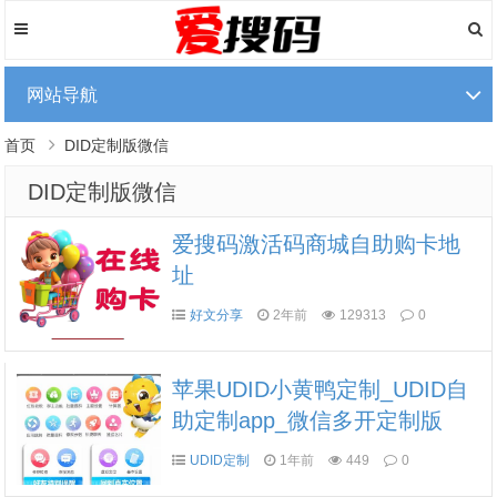
网站导航
首页
DID定制版微信
DID定制版微信
爱搜码激活码商城自助购卡地
址
好文分享
2年前
129313
0
苹果UDID小黄鸭定制_UDID自
助定制app_微信多开定制版
UDID定制
1年前
449
0