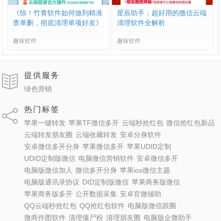
《惊！竹青软件如何做到精准
星辰助手：超好用的微信云端
查单删，彻底清理单项好友》​
清理软件全解析
趣味软件
趣味软件
提供服务
绿色营销
热门标签
苹果一键转发
苹果TF微信多开
云端秒抢红包
微信抢红包新品
云端转发朋友圈
云端收藏转发
安卓分身软件
安卓微信多开分身
苹果微信多开
苹果UDID定制
UDID定制版微信
电脑微信营销软件
安卓微信多开
电脑版微信加人
微信多开分身
苹果ios微信主题
电脑版通讯录协议
DID定制版微信
苹果商务版微信
苹果商务版多开
公开数据采集
安卓官微辅助
QQ云端秒抢红包
QQ抢红包软件
电脑版微信跟圈
微商作图软件
清理僵尸粉
清理朋友圈
电脑版企微助手