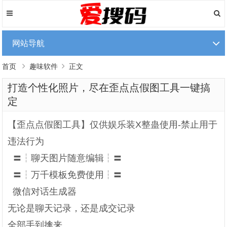
网站导航
首页
趣味软件
正文
打造个性化照片，尽在歪点点假图工具一键搞
定
【歪点点假图工具】仅供娱乐装X整蛊使用-禁止用于
违法行为
〓┆聊天图片随意编辑┆〓
〓┆万千模板免费使用┆〓
微信对话生成器
无论是聊天记录，还是成交记录
全部手到擒来