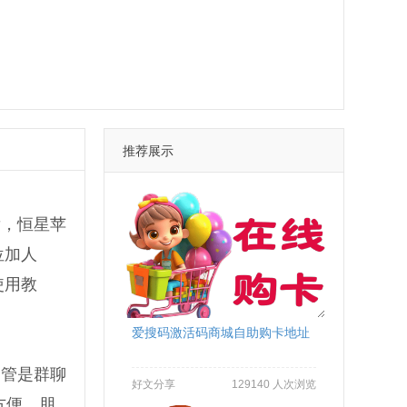
推荐展示
发，恒星苹
位加人
使用教
爱搜码激活码商城自助购卡地址
不管是群聊
好文分享
129140 人次浏览
方便，朋