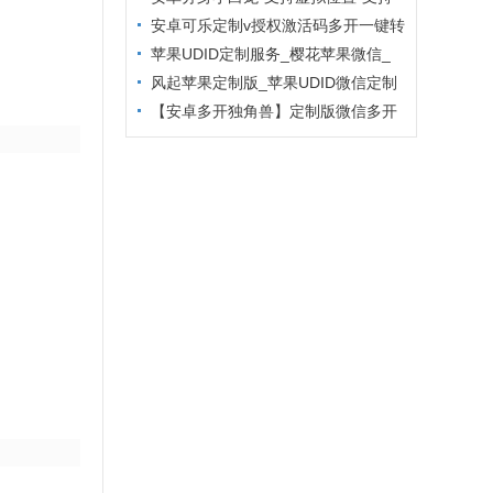
主题更换
安卓可乐定制v授权激活码多开一键转
发
苹果UDID定制服务_樱花苹果微信_
定制多开专属版本
风起苹果定制版_苹果UDID微信定制
_微信分身定制服务
【安卓多开独角兽】定制版微信多开
防封6.2版本