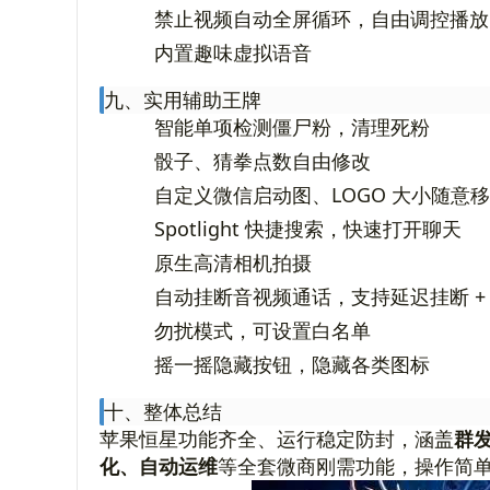
禁止视频自动全屏循环，自由调控播放
内置趣味虚拟语音
九、实用辅助王牌
智能单项检测僵尸粉，清理死粉
骰子、猜拳点数自由修改
自定义微信启动图、LOGO 大小随意
Spotlight 快捷搜索，快速打开聊天
原生高清相机拍摄
自动挂断音视频通话，支持延迟挂断 +
勿扰模式，可设置白名单
摇一摇隐藏按钮，隐藏各类图标
十、整体总结
苹果恒星功能齐全、运行稳定防封，涵盖
群
化、自动运维
等全套微商刚需功能，操作简