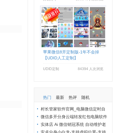
苹果微信8开定制版-1年不会掉
【UDID人工定制】
UDID定制
84394 人次浏览
热门
最新
热评
随机
村长管家软件官网_电脑微信定时自
动群发软件_村长管家微信营销
微信多开分身云端转发红包电脑软件
拒绝封号办法：从操作到环境全流程避
实体店 Ai 微信销冠系统 自动维护老
坑
客户 24 小时在线客服解决方案
安卓分身小白龙-支持虚拟位置-支持