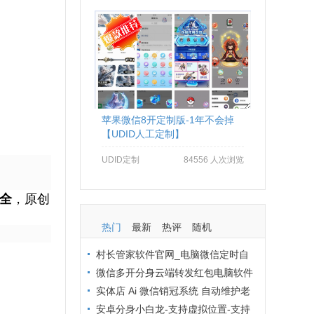
苹果微信8开定制版-1年不会掉
【UDID人工定制】
UDID定制
84556 人次浏览
安全
，原创
热门
最新
热评
随机
村长管家软件官网_电脑微信定时自
动群发软件_村长管家微信营销
微信多开分身云端转发红包电脑软件
拒绝封号办法：从操作到环境全流程避
实体店 Ai 微信销冠系统 自动维护老
坑
客户 24 小时在线客服解决方案
安卓分身小白龙-支持虚拟位置-支持