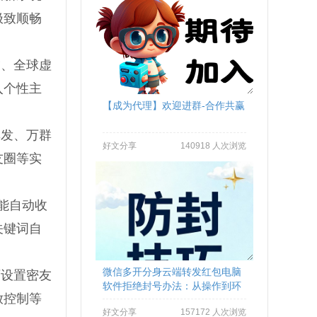
极致顺畅
友、全球虚
入个性主
【成为代理】欢迎进群-合作共赢
群发、万群
好文分享
140918 人次浏览
友圈等实
能自动收
关键词自
微信多开分身云端转发红包电脑
可设置密友
软件拒绝封号办法：从操作到环
放控制等
境全流程避坑
好文分享
157172 人次浏览