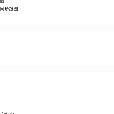
缀
同步跟圈