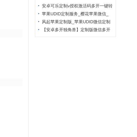
主题更换
安卓可乐定制v授权激活码多开一键转
发
苹果UDID定制服务_樱花苹果微信_
定制多开专属版本
风起苹果定制版_苹果UDID微信定制
_微信分身定制服务
【安卓多开独角兽】定制版微信多开
防封6.2版本