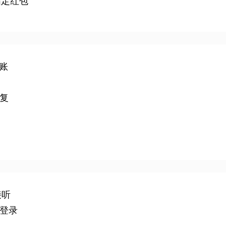
指定红包
账
复
接听
登录