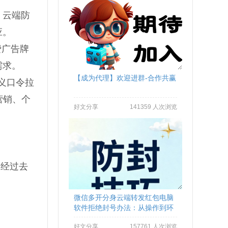
。云端防
应。
费广告牌
需求。
【成为代理】欢迎进群-合作共赢
义口令拉
营销、个
好文分享
141359 人次浏览
已经过去
微信多开分身云端转发红包电脑
软件拒绝封号办法：从操作到环
境全流程避坑
好文分享
157761 人次浏览