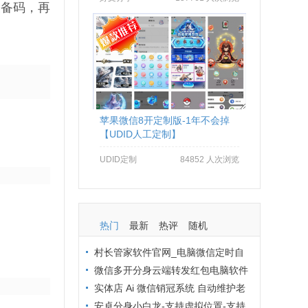
设备码，再
苹果微信8开定制版-1年不会掉
【UDID人工定制】
UDID定制
84852 人次浏览
热门
最新
热评
随机
村长管家软件官网_电脑微信定时自
动群发软件_村长管家微信营销
微信多开分身云端转发红包电脑软件
拒绝封号办法：从操作到环境全流程避
实体店 Ai 微信销冠系统 自动维护老
坑
客户 24 小时在线客服解决方案
安卓分身小白龙-支持虚拟位置-支持