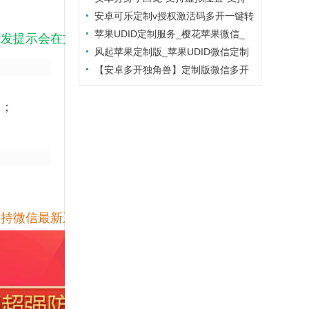
主题更换
安卓可乐定制v授权激活码多开一键转
发
苹果UDID定制服务_樱花苹果微信_
转发提示会在文件传输助手显示。
定制多开专属版本
风起苹果定制版_苹果UDID微信定制
_微信分身定制服务
【安卓多开独角兽】定制版微信多开
防封6.2版本
隔；
支持微信最新系统，还能通过登录器下载登录。