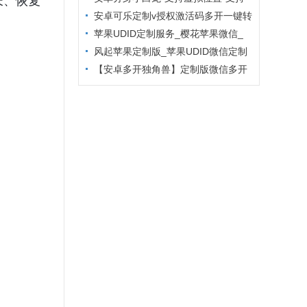
长、恢复
主题更换
安卓可乐定制v授权激活码多开一键转
发
苹果UDID定制服务_樱花苹果微信_
定制多开专属版本
风起苹果定制版_苹果UDID微信定制
_微信分身定制服务
【安卓多开独角兽】定制版微信多开
防封6.2版本