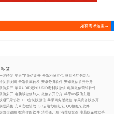
如有需求这里→
门标签
一键转发
苹果TF微信多开
云端秒抢红包
微信抢红包新品
转发朋友圈
云端收藏转发
安卓分身软件
安卓微信多开分身
微信多开
苹果UDID定制
UDID定制版微信
电脑微信营销软件
微信多开
电脑版微信加人
微信多开分身
苹果ios微信主题
版通讯录协议
DID定制版微信
苹果商务版微信
苹果商务版多开
数据采集
安卓官微辅助
QQ云端秒抢红包
QQ抢红包软件
版微信跟圈
微商作图软件
清理僵尸粉
清理朋友圈
电脑版企微助手