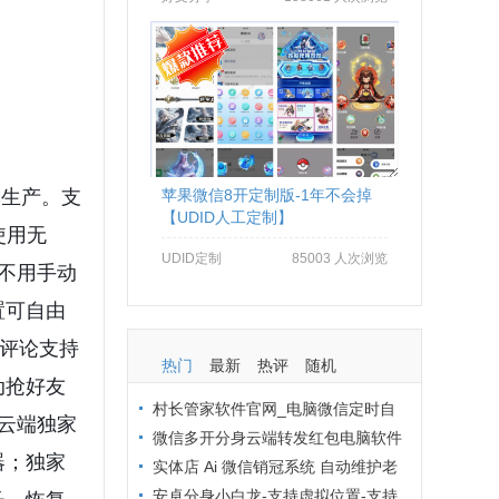
牌生产。支
苹果微信8开定制版-1年不会掉
【UDID人工定制】
使用无
UDID定制
85003 人次浏览
不用手动
置可自由
动评论支持
热门
最新
热评
随机
动抢好友
村长管家软件官网_电脑微信定时自
云端独家
动群发软件_村长管家微信营销
微信多开分身云端转发红包电脑软件
器；独家
拒绝封号办法：从操作到环境全流程避
实体店 Ai 微信销冠系统 自动维护老
坑
客户 24 小时在线客服解决方案
安卓分身小白龙-支持虚拟位置-支持