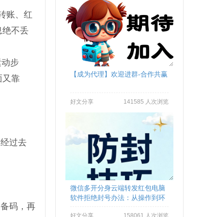
转账、红
息绝不丢
运动步
【成为代理】欢迎进群-合作共赢
面又靠
好文分享
141585 人次浏览
已经过去
微信多开分身云端转发红包电脑
软件拒绝封号办法：从操作到环
设备码，再
境全流程避坑
好文分享
158061 人次浏览