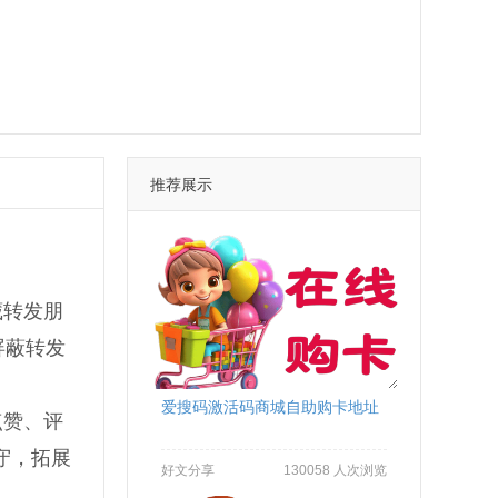
推荐展示
藏转发朋
屏蔽转发
爱搜码激活码商城自助购卡地址
点赞、评
守，拓展
好文分享
130058 人次浏览