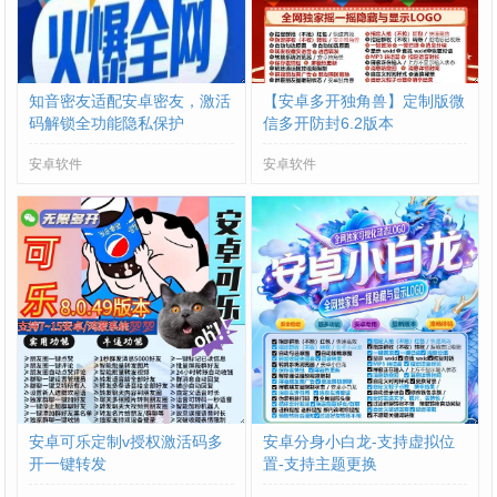
知音密友适配安卓密友，激活
【安卓多开独角兽】定制版微
码解锁全功能隐私保护
信多开防封6.2版本
安卓软件
安卓软件
安卓可乐定制v授权激活码多
安卓分身小白龙-支持虚拟位
开一键转发
置-支持主题更换