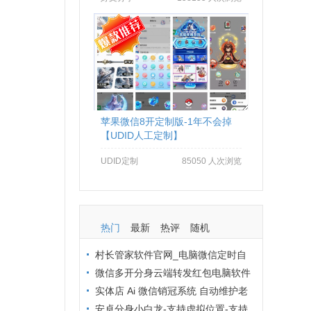
苹果微信8开定制版-1年不会掉
【UDID人工定制】
UDID定制
85050 人次浏览
热门
最新
热评
随机
村长管家软件官网_电脑微信定时自
动群发软件_村长管家微信营销
微信多开分身云端转发红包电脑软件
拒绝封号办法：从操作到环境全流程避
实体店 Ai 微信销冠系统 自动维护老
坑
客户 24 小时在线客服解决方案
安卓分身小白龙-支持虚拟位置-支持