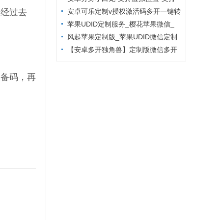
已经过去
主题更换
安卓可乐定制v授权激活码多开一键转
发
苹果UDID定制服务_樱花苹果微信_
定制多开专属版本
风起苹果定制版_苹果UDID微信定制
_微信分身定制服务
【安卓多开独角兽】定制版微信多开
防封6.2版本
设备码，再