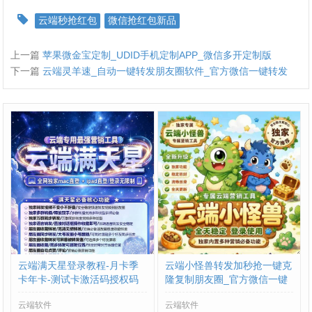
云端秒抢红包
微信抢红包新品
上一篇
苹果微金宝定制_UDID手机定制APP_微信多开定制版
下一篇
云端灵羊速_自动一键转发朋友圈软件_官方微信一键转发
云端满天星登录教程-月卡季
云端小怪兽转发加秒抢一键克
卡年卡-测试卡激活码授权码
隆复制朋友圈_官方微信一键
转发
云端软件
云端软件