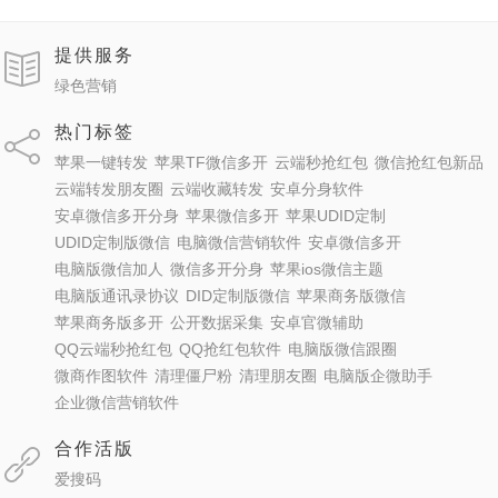
提供服务
绿色营销
热门标签
苹果一键转发
苹果TF微信多开
云端秒抢红包
微信抢红包新品
云端转发朋友圈
云端收藏转发
安卓分身软件
安卓微信多开分身
苹果微信多开
苹果UDID定制
UDID定制版微信
电脑微信营销软件
安卓微信多开
电脑版微信加人
微信多开分身
苹果ios微信主题
电脑版通讯录协议
DID定制版微信
苹果商务版微信
苹果商务版多开
公开数据采集
安卓官微辅助
QQ云端秒抢红包
QQ抢红包软件
电脑版微信跟圈
微商作图软件
清理僵尸粉
清理朋友圈
电脑版企微助手
企业微信营销软件
合作活版
爱搜码