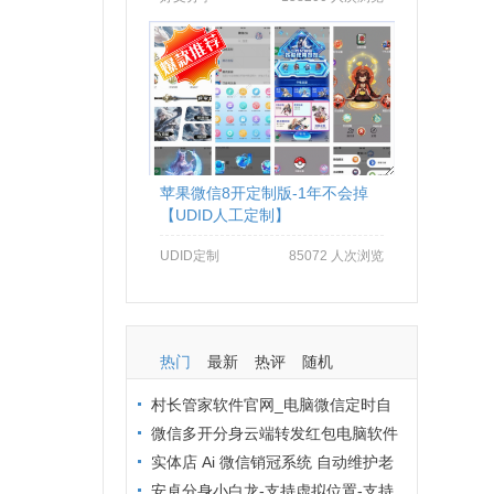
苹果微信8开定制版-1年不会掉
【UDID人工定制】
UDID定制
85072 人次浏览
热门
最新
热评
随机
村长管家软件官网_电脑微信定时自
动群发软件_村长管家微信营销
微信多开分身云端转发红包电脑软件
拒绝封号办法：从操作到环境全流程避
实体店 Ai 微信销冠系统 自动维护老
坑
客户 24 小时在线客服解决方案
安卓分身小白龙-支持虚拟位置-支持