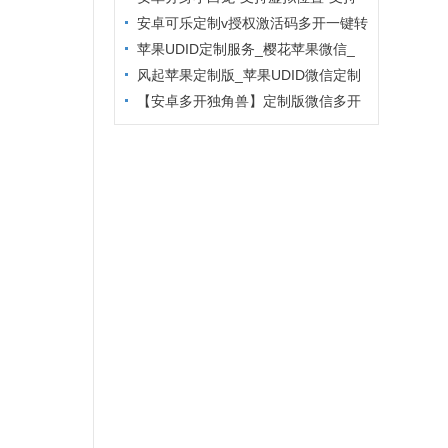
主题更换
安卓可乐定制v授权激活码多开一键转
发
苹果UDID定制服务_樱花苹果微信_
定制多开专属版本
风起苹果定制版_苹果UDID微信定制
_微信分身定制服务
【安卓多开独角兽】定制版微信多开
防封6.2版本