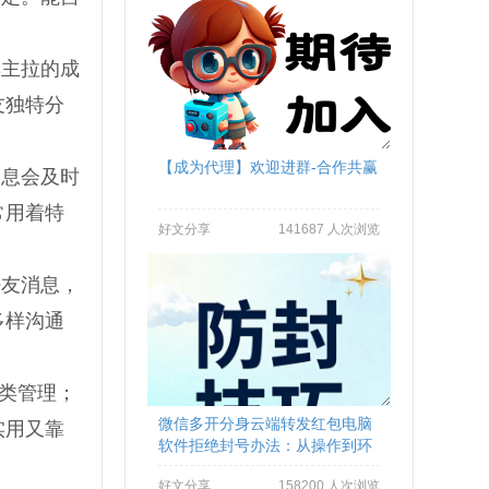
群主拉的成
友独特分
【成为代理】欢迎进群-合作共赢
消息会及时
常用着特
好文分享
141687 人次浏览
好友消息，
多样沟通
分类管理；
微信多开分身云端转发红包电脑
实用又靠
软件拒绝封号办法：从操作到环
境全流程避坑
好文分享
158200 人次浏览