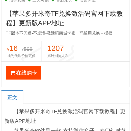
指导安装
三天可换
售后无忧
信誉保证
【苹果多开米奇TF兑换激活码官网下载教
程】更新版APP地址
TF版本不闪退-不崩溃-激活码商城卡密一码通用兑换＋授权
16
1207
598
¥
¥
成为代理价格更低
累计浏览人次
在线购卡
正文
【苹果多开米奇TF兑换激活码官网下载教程】更
新版APP地址
苹果米奇软件是一款-支持微信多开，专门针对苹