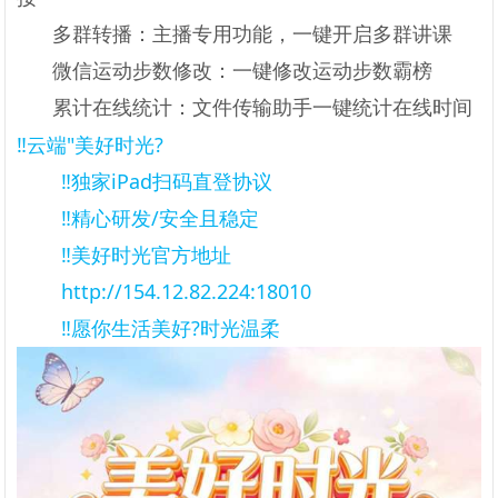
多群转播：主播专用功能，一键开启多群讲课
微信运动步数修改：一键修改运动步数霸榜
累计在线统计：文件传输助手一键统计在线时间
‼️云端"美好时光?
	‼️独家iPad扫码直登协议
	‼️精心研发/安全且稳定
	‼️美好时光官方地址
	http://154.12.82.224:18010
	‼️愿你生活美好?时光温柔