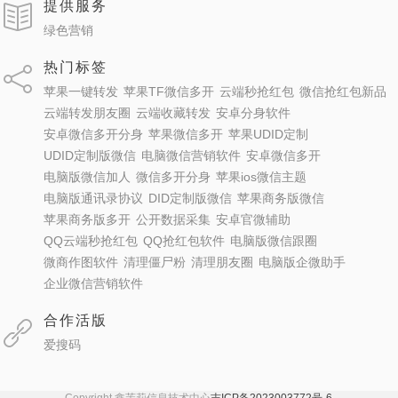
提供服务
绿色营销
热门标签
苹果一键转发
苹果TF微信多开
云端秒抢红包
微信抢红包新品
云端转发朋友圈
云端收藏转发
安卓分身软件
安卓微信多开分身
苹果微信多开
苹果UDID定制
UDID定制版微信
电脑微信营销软件
安卓微信多开
电脑版微信加人
微信多开分身
苹果ios微信主题
电脑版通讯录协议
DID定制版微信
苹果商务版微信
苹果商务版多开
公开数据采集
安卓官微辅助
QQ云端秒抢红包
QQ抢红包软件
电脑版微信跟圈
微商作图软件
清理僵尸粉
清理朋友圈
电脑版企微助手
企业微信营销软件
合作活版
爱搜码
Copyright 鑫茉莉信息技术中心
吉ICP备2023003772号-6