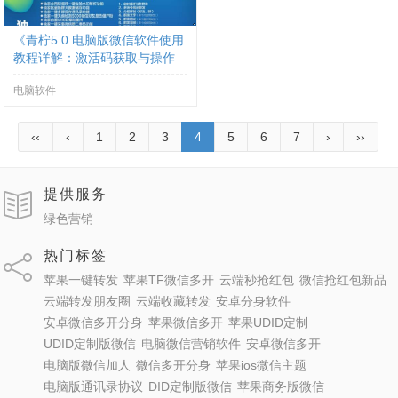
《青柠5.0 电脑版微信软件使用
教程详解：激活码获取与操作
指南》
电脑软件
‹‹
‹
1
2
3
4
5
6
7
›
››
提供服务
绿色营销
热门标签
苹果一键转发
苹果TF微信多开
云端秒抢红包
微信抢红包新品
云端转发朋友圈
云端收藏转发
安卓分身软件
安卓微信多开分身
苹果微信多开
苹果UDID定制
UDID定制版微信
电脑微信营销软件
安卓微信多开
电脑版微信加人
微信多开分身
苹果ios微信主题
电脑版通讯录协议
DID定制版微信
苹果商务版微信