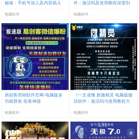
秘籍：手机号加人及内容插入
件：激活码及使用教程深度剖
教程》
析》
电脑软件
电脑软件
易创客营销软件官网-电脑版多
《一文读懂 新微精灵 电脑版微
功能群发-拓客神器
信软件：激活码与使用教程大
揭秘》
电脑软件
电脑软件