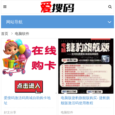
网站导航
首页
电脑软件
爱搜码激活码商城自助购卡地
电脑版捷豹旗舰版购买- 捷豹旗
址
舰版激活码使用教程
好文分享
电脑软件